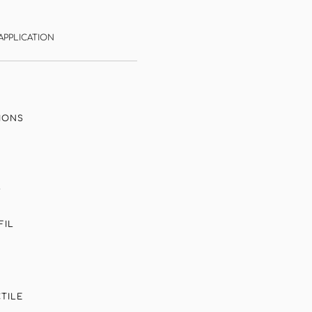
APPLICATION
IONS
S
FIL
É
TILE