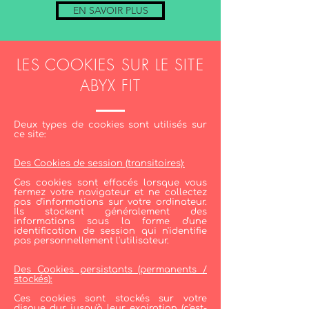
EN SAVOIR PLUS
LES COOKIES SUR LE SITE
ABYX FIT
Deux types de cookies sont utilisés sur
ce site:
Des Cookies de session (transitoires):
Ces cookies sont effacés lorsque vous
fermez votre navigateur et ne collectez
pas d'informations sur votre ordinateur.
Ils stockent généralement des
informations sous la forme d'une
identification de session qui n'identifie
pas personnellement l'utilisateur.
Des Cookies persistants (permanents /
stockés):
Ces cookies sont stockés sur votre
disque dur jusqu'à leur expiration (c'est-