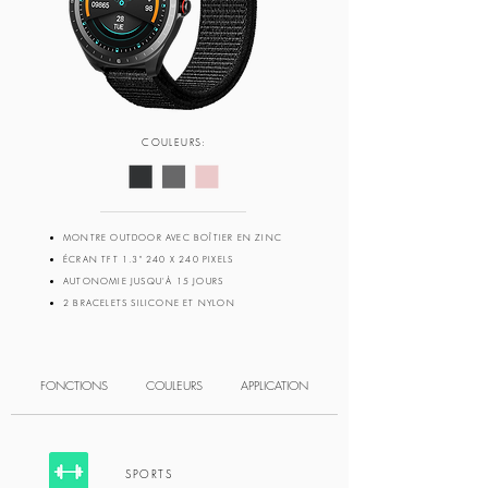
COULEURS:
MONTRE OUTDOOR AVEC BOÎTIER EN ZINC
ÉCRAN TFT 1.3" 240 X 240 PIXELS
AUTONOMIE JUSQU'À 15 JOURS
2 BRACELETS SILICONE ET NYLON
FONCTIONS
COULEURS
APPLICATION
SPORTS