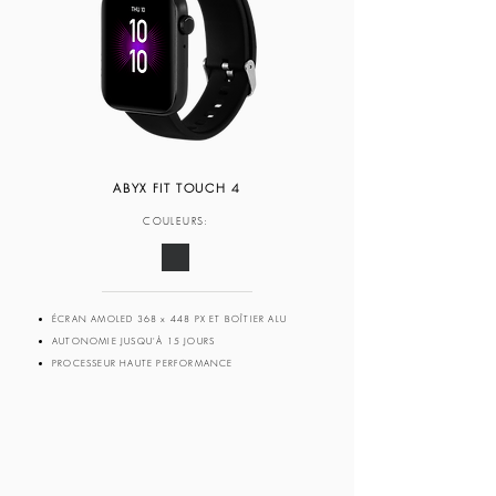
ABYX FIT TOUCH 4
COULEURS:
ÉCRAN AMOLED 368 x 448 PX ET BOÎTIER ALU
AUTONOMIE JUSQU'À 15 JOURS
PROCESSEUR HAUTE PERFORMANCE