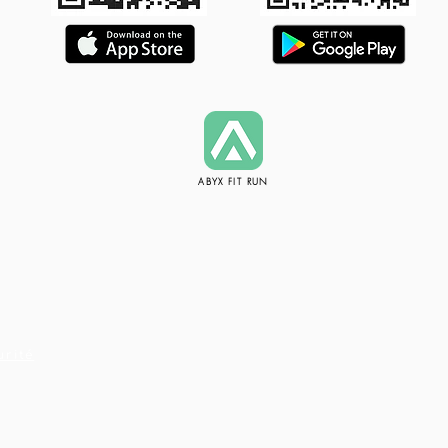
ABYX FIT RUN
urité