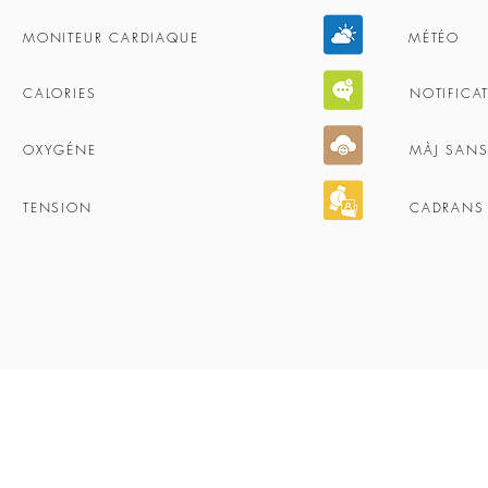
MONITEUR CARDIAQUE
MÉTÉO
CALORIES
NOTIFICA
OXYGÉNE
MÀJ SANS 
TENSION
CADRANS
urité