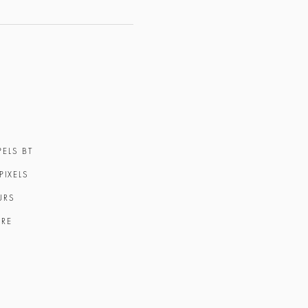
ELS BT
PIXELS
URS
IRE